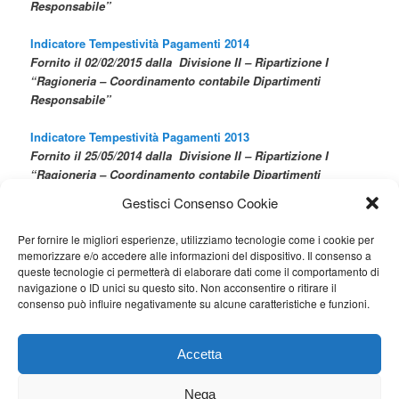
Responsabile”
Indicatore Tempestività Pagamenti 2014
Fornito il 02/02/2015 dalla Divisione II – Ripartizione I
“Ragioneria – Coordinamento contabile Dipartimenti
Responsabile”
Indicatore Tempestività Pagamenti 2013
Fornito
il 25/05
/2014 dalla
Divisione II – Ripartizione I
“Ragioneria – Coordinamento contabile Dipartimenti
Responsabile”
Gestisci Consenso Cookie
Per fornire le migliori esperienze, utilizziamo tecnologie come i cookie per
memorizzare e/o accedere alle informazioni del dispositivo. Il consenso a
queste tecnologie ci permetterà di elaborare dati come il comportamento di
navigazione o ID unici su questo sito. Non acconsentire o ritirare il
consenso può influire negativamente su alcune caratteristiche e funzioni.
CONTATORE VISITE
Questo articolo:
423
Totale visitatori:
328403
Accetta
Oggi:
34
Nega