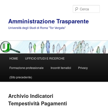
Vai
al
Cerca
contenuto
principale
Amministrazione Trasparente
Università degli Studi di Roma "Tor Vergata"
Menu
HOME
UFFICIO STUDI E RICERCHE
principale
Formazione professionale
Incontri tematici
Privacy
(Sito precedente)
Archivio Indicatori
Tempestività Pagamenti