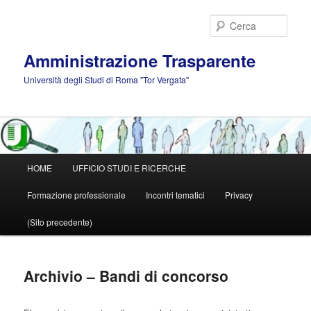
Vai
al
Cerca
contenuto
principale
Amministrazione Trasparente
Università degli Studi di Roma "Tor Vergata"
Menu
HOME
UFFICIO STUDI E RICERCHE
principale
Formazione professionale
Incontri tematici
Privacy
(Sito precedente)
Archivio – Bandi di concorso