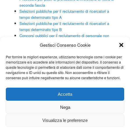
seconda fascia
Selezioni pubbliche per il reclutamento di ricercatori a
tempo determinato tipo A
Selezioni pubbliche per il reclutamento di ricercatori a
tempo determinato tipo B
Concorsi pubblici per il reclutamento di personale non
docente
Gestisci Consenso Cookie
Selezioni pubbliche per il reclutamento di personale non
docente con contratto a tempo determinato
Per fornire le migliori esperienze, utilizziamo tecnologie come i cookie per
memorizzare e/o accedere alle informazioni del dispositivo. Il consenso a
queste tecnologie ci permetterà di elaborare dati come il comportamento di
navigazione o ID unici su questo sito. Non acconsentire o ritirare il
consenso può influire negativamente su alcune caratteristiche e funzioni.
CONTATORE VISITE
Questo articolo:
1352
Totale visitatori:
328502
Accetta
Oggi:
4
Nega
Visualizza le preferenze
Proudly powered by WordPress